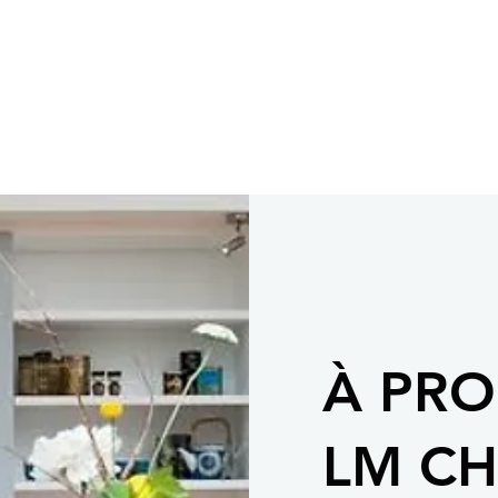
À PRO
LM C